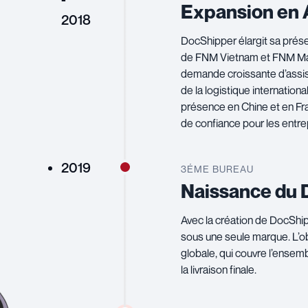
Expansion en 
2018
DocShipper élargit sa prés
de FNM Vietnam et FNM Mal
demande croissante d’assis
de la logistique internation
présence en Chine et en Fr
de confiance pour les entr
2019
3ÉME BUREAU
Naissance du
Avec la création de DocShip
sous une seule marque. L’ob
globale, qui couvre l’ensem
la livraison finale.