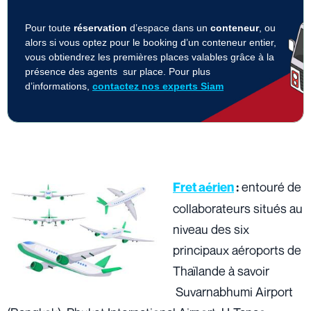
Pour toute
réservation
d’espace dans un
conteneur
, ou
alors si vous optez pour le booking d’un conteneur entier,
vous obtiendrez les premières places valables grâce à la
présence des agents sur place. Pour plus
d’informations,
contactez nos experts Siam
entouré de
Fret aérien
:
collaborateurs situés au
niveau des six
principaux aéroports de
Thaïlande à savoir
Suvarnabhumi Airport