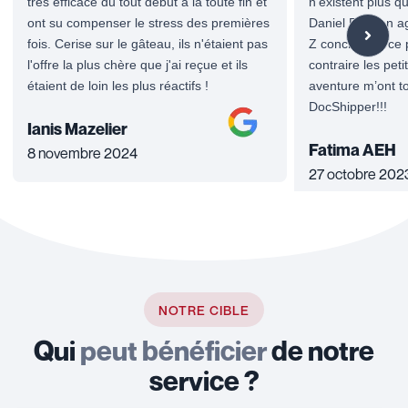
très efficace du tout début à la toute fin et
n’existent plus q
ont su compenser le stress des premières
Daniel B., mon age
fois. Cerise sur le gâteau, ils n'étaient pas
Z concrétiser ce p
l'offre la plus chère que j'ai reçue et ils
contraire les peti
étaient de loin les plus réactifs !
aventure m’ont tou
DocShipper!!!
Ianis Mazelier
Fatima AEH
8 novembre 2024
27 octobre 202
NOTRE CIBLE
Qui
peut bénéficier
de notre
service ?