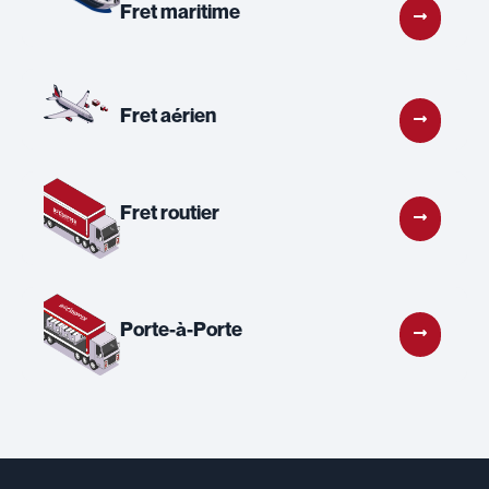
Fret maritime
Fret aérien
Fret routier
Porte-à-Porte